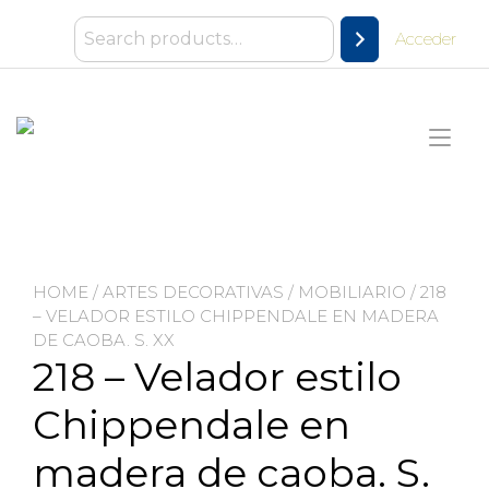
Ir
al
Acceder
contenido
Alt
nav
HOME
/
ARTES DECORATIVAS
/
MOBILIARIO
/ 218
– VELADOR ESTILO CHIPPENDALE EN MADERA
DE CAOBA. S. XX
218 – Velador estilo
Chippendale en
madera de caoba. S.