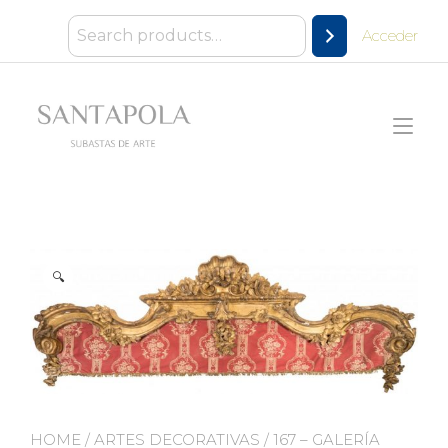
Ir
al
Acceder
contenido
Alt
nav
🔍
HOME
/
ARTES DECORATIVAS
/ 167 – GALERÍA