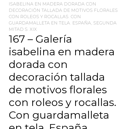
ISABELINA EN MADERA DORADA CON
DECORACIÓN TALLADA DE MOTIVOS FLORALES
CON ROLEOS Y ROCALLAS. CON
GUARDAMALLETA EN TELA. ESPAÑA, SEGUNDA
MITAD S. XIX
167 – Galería
isabelina en madera
dorada con
decoración tallada
de motivos florales
con roleos y rocallas.
Con guardamalleta
en tela. España,