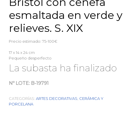
Bristol con cenefa
esmaltada en verde y
relieves. S. XIX
Precio estimado: 75-100€
17 x 14 x 24 cm
Pequeño desperfecto
La subasta ha finalizado
Nº LOTE:
B-19791
CATEGORÍAS:
ARTES DECORATIVAS
,
CERÁMICA Y
PORCELANA