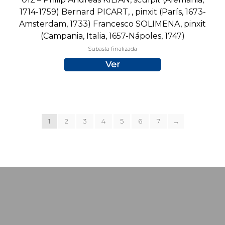
1714-1759) Bernard PICART, , pinxit (París, 1673-
Amsterdam, 1733) Francesco SOLIMENA, pinxit
(Campania, Italia, 1657-Nápoles, 1747)
Subasta finalizada
Ver
1
2
3
4
5
6
7
→