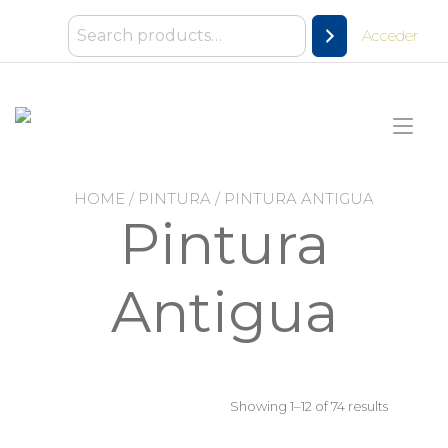
Ir
al
Acceder
contenido
Alt
nav
HOME
/
PINTURA
/ PINTURA ANTIGUA
Pintura
Antigua
Showing 1–12 of 74 results