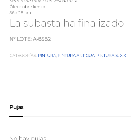
Retrato de mujer con vestido azul
Óleo sobre lienzo
36 x 28 cm
La subasta ha finalizado
Nº LOTE:
A-8582
CATEGORÍAS:
PINTURA
,
PINTURA ANTIGUA
,
PINTURA S. XIX
Pujas
No hay pujas.