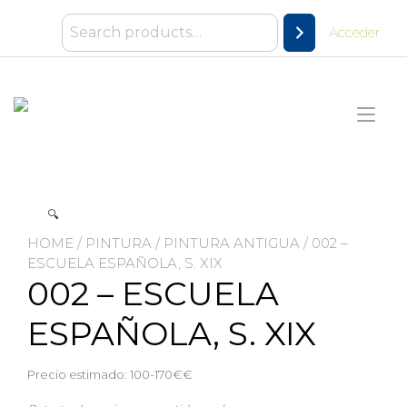
Ir
al
Acceder
contenido
Alt
nav
🔍
HOME
/
PINTURA
/
PINTURA ANTIGUA
/ 002 –
ESCUELA ESPAÑOLA, S. XIX
002 – ESCUELA
ESPAÑOLA, S. XIX
Precio estimado: 100-170€€