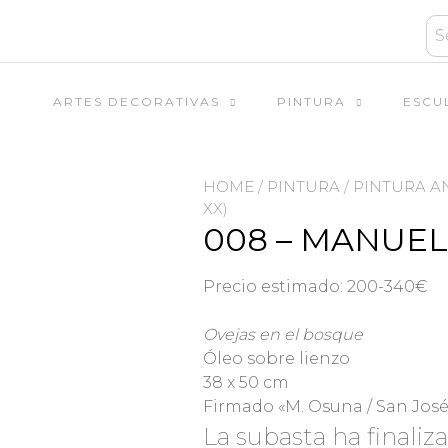
ARTES DECORATIVAS
PINTURA
ESCU
HOME
/
PINTURA
/
PINTURA A
XX)
008 – MANUEL 
Precio estimado: 200-340€
Ovejas en el bosque
Óleo sobre lienzo
38 x 50 cm
Firmado «M. Osuna / San José
La subasta ha finaliz