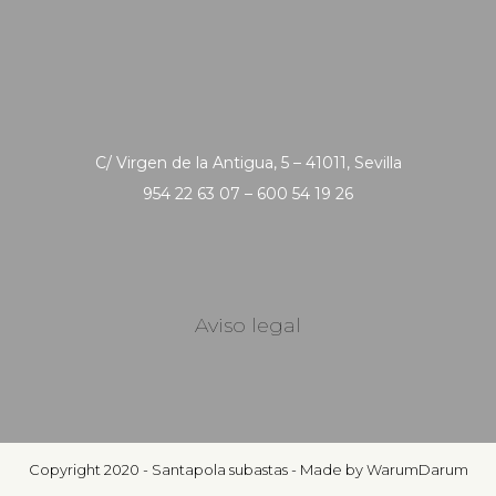
C/ Virgen de la Antigua, 5 – 41011, Sevilla
954 22 63 07 – 600 54 19 26
Aviso legal
Copyright 2020 - Santapola subastas - Made by WarumDarum