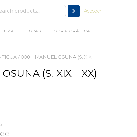
Acceder
LTURA
JOYAS
OBRA GRÁFICA
NTIGUA
/ 008 – MANUEL OSUNA (S. XIX –
OSUNA (S. XIX – XX)
».
ado