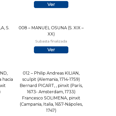
Ver
, S.
008 – MANUEL OSUNA (S. XIX –
XX)
Subasta finalizada
Ver
UND,
012 – Philip Andreas KILIAN,
a hacia
sculpit (Alemania, 1714-1759)
xit
Bernard PICART, , pinxit (París,
)
1673- Amsterdam, 1733)
Francesco SOLIMENA, pinxit
(Campania, Italia, 1657-Nápoles,
1747)