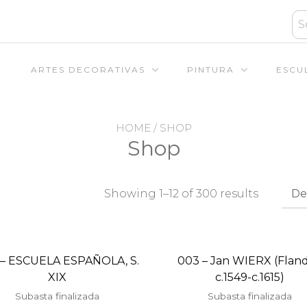
ARTES DECORATIVAS
PINTURA
ESCU
HOME
/ SHOP
Shop
Showing 1–12 of 300 results
 – ESCUELA ESPAÑOLA, S.
003 – Jan WIERX (Fland
XIX
c.1549-c.1615)
Subasta finalizada
Subasta finalizada