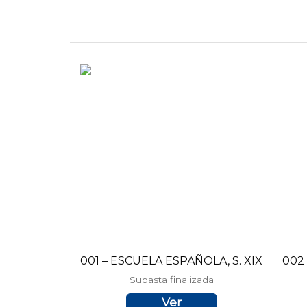
Ir
al
contenido
001 – ESCUELA ESPAÑOLA, S. XIX
002
Subasta finalizada
Ver