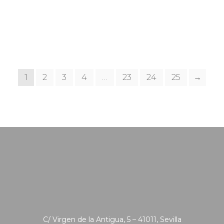
1
2
3
4
…
23
24
25
→
C/ Virgen de la Antigua, 5 – 41011, Sevilla