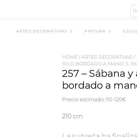
ARTES DECORATIVAS
PINTURA
ESCU
HOME
/
ARTES DECORATIVAS
/
HILO BORDADO A MANO. S. XX
257 – Sábana y
bordado a mano
Precio estimado: 90-120€
210 cm
La subasta ha finaliz