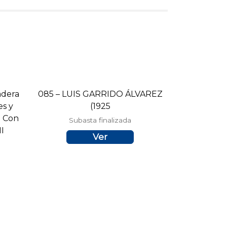
adera
085 – LUIS GARRIDO ÁLVAREZ
es y
(1925
. Con
Subasta finalizada
II
Ver