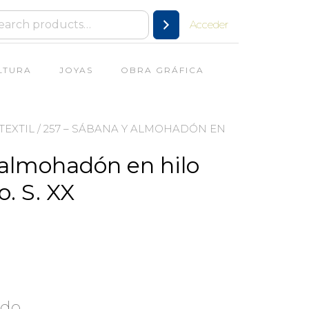
Acceder
LTURA
JOYAS
OBRA GRÁFICA
TEXTIL
/ 257 – SÁBANA Y ALMOHADÓN EN
 almohadón en hilo
. S. XX
ado