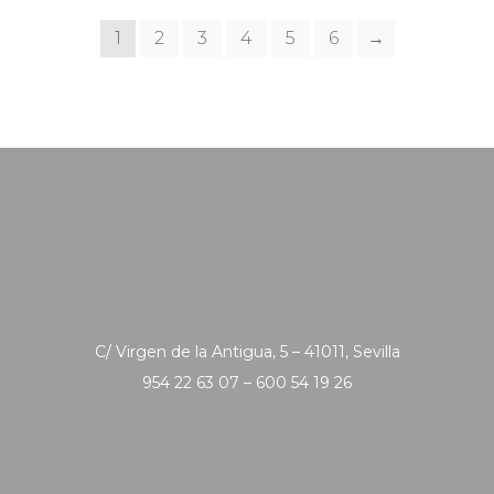
1
2
3
4
5
6
→
C/ Virgen de la Antigua, 5 – 41011, Sevilla
954 22 63 07 – 600 54 19 26