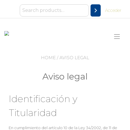
Ir
al
Acceder
contenido
Alt
nav
HOME
/ AVISO LEGAL
Aviso legal
Identificación y
Titularidad
En cumplimiento del artículo 10 de la Ley 34/2002, de 11 de