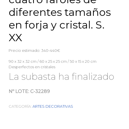
diferentes tamaños
en forja y cristal. S.
XX
Precio estimado: 340-440€
90 x 32 x 32 cm / 60 x 25 x 25 cm / 50 x 15 x 20 cm
Desperfectos en cristales
La subasta ha finalizado
Nº LOTE:
C-32289
CATEGORÍA:
ARTES DECORATIVAS