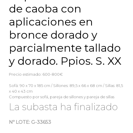
de caoba con
aplicaciones en
bronce dorado y
parcialmente tallado
y dorado. Ppios. S. XX
Precio estimado: 600-800€
Sofá: 90 x 70 x 185 cm / Sillones: 89,5 x 66 x 68 cm / Sillas: 81,5
x 40 x 43 cm
Compuesto por sofá, pareja de sillones y pareja de sillas
La subasta ha finalizado
Nº LOTE:
G-33653