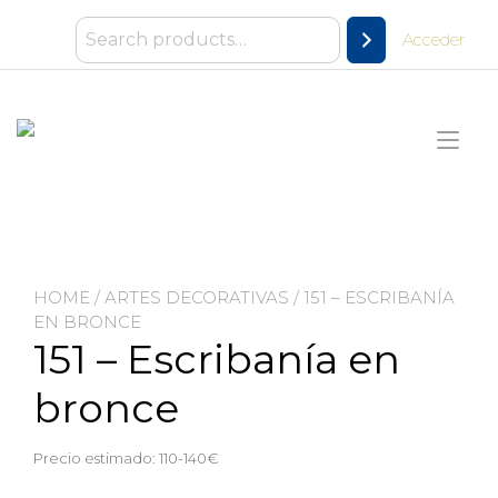
Ir
al
Acceder
contenido
Alt
nav
HOME
/
ARTES DECORATIVAS
/ 151 – ESCRIBANÍA
EN BRONCE
151 – Escribanía en
bronce
Precio estimado: 110-140€