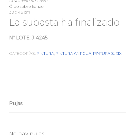
Crucifixión de Cristo
Óleo sobre lienzo
30 x 46 cm
La subasta ha finalizado
Nº LOTE:
J-4245
CATEGORÍAS:
PINTURA
,
PINTURA ANTIGUA
,
PINTURA S. XIX
Pujas
No hay pujas.