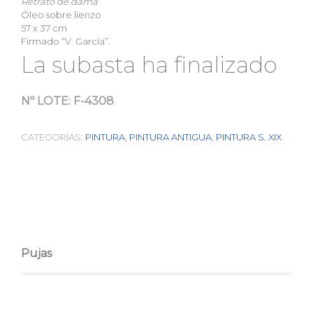
Retrato de dama
Óleo sobre lienzo
57 x 37 cm
Firmado “V. García”.
La subasta ha finalizado
Nº LOTE:
F-4308
CATEGORÍAS:
PINTURA
,
PINTURA ANTIGUA
,
PINTURA S. XIX
Pujas