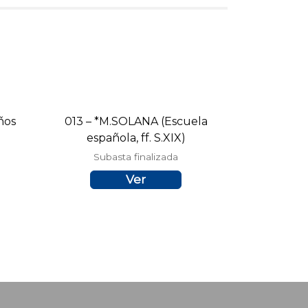
ños
013 – *M.SOLANA (Escuela
española, ff. S.XIX)
Subasta finalizada
Ver