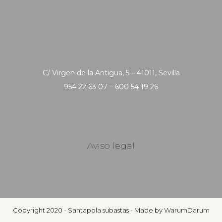
C/ Virgen de la Antigua, 5 – 41011, Sevilla
954 22 63 07 – 600 54 19 26
Aviso legal
Copyright 2020 - Santapola subastas - Made by WarumDarum