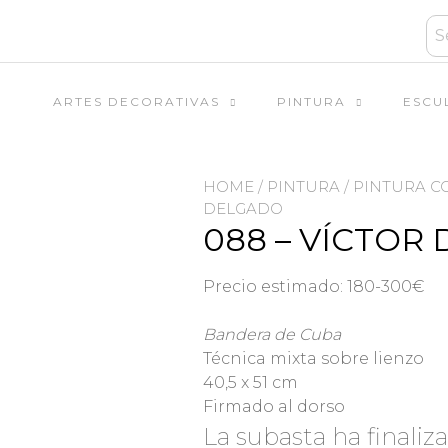
ARTES DECORATIVAS
PINTURA
ESCU
HOME
/
PINTURA
/
PINTURA 
DELGADO
088 – VÍCTOR
Precio estimado: 180-300€
Bandera de Cuba
Técnica mixta sobre lienzo
40,5 x 51 cm
Firmado al dorso
La subasta ha finaliz