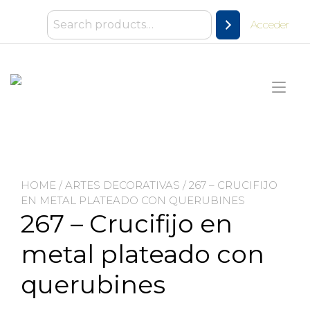
Ir
al
Acceder
contenido
Alt
nav
HOME
/
ARTES DECORATIVAS
/ 267 – CRUCIFIJO
EN METAL PLATEADO CON QUERUBINES
267 – Crucifijo en
metal plateado con
querubines