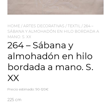
HOME
/
ARTES DECORATIVAS
/
TEXTIL
/ 264 –
SÁBANA Y ALMOHADÓN EN HILO BORDADA A
MANO. S. XX
264 – Sábana y
almohadón en hilo
bordada a mano. S.
XX
Precio estimado: 90-120€
225 cm