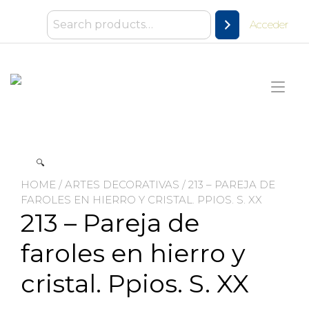
Ir
al
Acceder
contenido
Alt
nav
🔍
HOME
/
ARTES DECORATIVAS
/ 213 – PAREJA DE
FAROLES EN HIERRO Y CRISTAL. PPIOS. S. XX
213 – Pareja de
faroles en hierro y
cristal. Ppios. S. XX