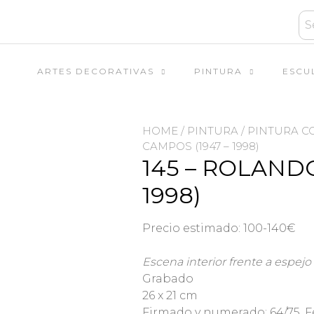
ARTES DECORATIVAS
PINTURA
ESCU
HOME
/
PINTURA
/
PINTURA 
CAMPOS (1947 – 1998)
145 – ROLANDO
1998)
Precio estimado: 100-140€
Escena interior frente a espejo
Grabado
26 x 21 cm
Firmado y numerado: 64/75. 