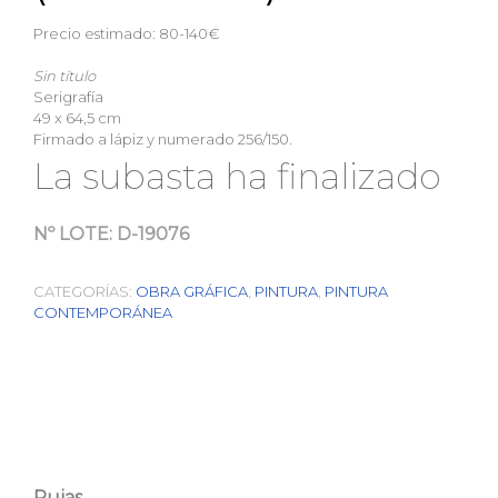
Precio estimado: 80-140€
Sin título
Serigrafía
49 x 64,5 cm
Firmado a lápiz y numerado 256/150.
La subasta ha finalizado
Nº LOTE:
D-19076
CATEGORÍAS:
OBRA GRÁFICA
,
PINTURA
,
PINTURA
CONTEMPORÁNEA
Pujas