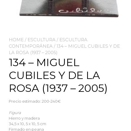
HOME
/
ESCULTURA
/
ESCULTURA
CONTEMPORÁNEA
/ 134 – MIGUEL CUBILES Y DE
LA ROSA (1937 – 2005)
134 – MIGUEL
CUBILES Y DE LA
ROSA (1937 – 2005)
Precio estimado: 200-240€
Figura
Hierro y madera
34,5 x 10, 5 x 10, 5 cm
Firmado en peana