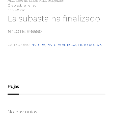
Aparición de Cristo a sus discípulos
Óleo sobre lienzo
33 x 40 cm
La subasta ha finalizado
Nº LOTE:
R-8580
CATEGORÍAS:
PINTURA
,
PINTURA ANTIGUA
,
PINTURA S. XIX
Pujas
No hay pujas.