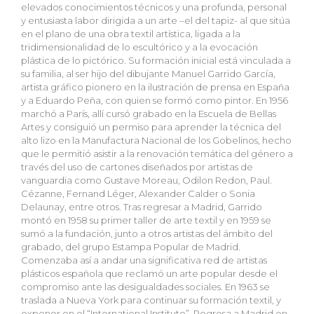
elevados conocimientos técnicos y una profunda, personal
y entusiasta labor dirigida a un arte –el del tapiz- al que sitúa
en el plano de una obra textil artística, ligada a la
tridimensionalidad de lo escultórico y a la evocación
plástica de lo pictórico. Su formación inicial está vinculada a
su familia, al ser hijo del dibujante Manuel Garrido García,
artista gráfico pionero en la ilustración de prensa en España
y a Eduardo Peña, con quien se formó como pintor. En 1956
marchó a París, allí cursó grabado en la Escuela de Bellas
Artes y consiguió un permiso para aprender la técnica del
alto lizo en la Manufactura Nacional de los Gobelinos, hecho
que le permitió asistir a la renovación temática del género a
través del uso de cartones diseñados por artistas de
vanguardia como Gustave Moreau, Odilon Redon, Paul.
Cézanne, Fernand Léger, Alexander Calder o Sonia
Delaunay, entre otros. Tras regresar a Madrid, Garrido
montó en 1958 su primer taller de arte textil y en 1959 se
sumó a la fundación, junto a otros artistas del ámbito del
grabado, del grupo Estampa Popular de Madrid.
Comenzaba así a andar una significativa red de artistas
plásticos española que reclamó un arte popular desde el
compromiso ante las desigualdades sociales. En 1963 se
traslada a Nueva York para continuar su formación textil, y
exponer en el “International Institute”. Regresa a Madrid en