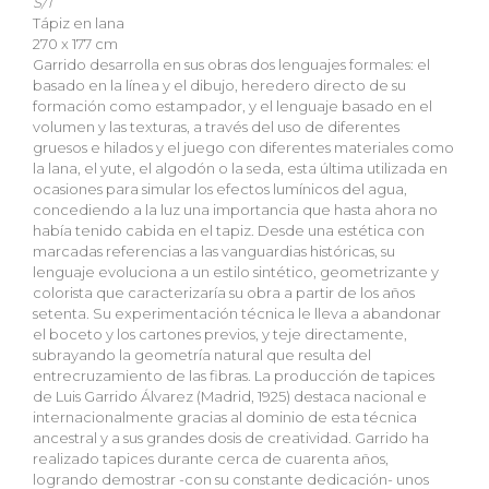
S/T
Tápiz en lana
270 x 177 cm
Garrido desarrolla en sus obras dos lenguajes formales: el
basado en la línea y el dibujo, heredero directo de su
formación como estampador, y el lenguaje basado en el
volumen y las texturas, a través del uso de diferentes
gruesos e hilados y el juego con diferentes materiales como
la lana, el yute, el algodón o la seda, esta última utilizada en
ocasiones para simular los efectos lumínicos del agua,
concediendo a la luz una importancia que hasta ahora no
había tenido cabida en el tapiz. Desde una estética con
marcadas referencias a las vanguardias históricas, su
lenguaje evoluciona a un estilo sintético, geometrizante y
colorista que caracterizaría su obra a partir de los años
setenta. Su experimentación técnica le lleva a abandonar
el boceto y los cartones previos, y teje directamente,
subrayando la geometría natural que resulta del
entrecruzamiento de las fibras. La producción de tapices
de Luis Garrido Álvarez (Madrid, 1925) destaca nacional e
internacionalmente gracias al dominio de esta técnica
ancestral y a sus grandes dosis de creatividad. Garrido ha
realizado tapices durante cerca de cuarenta años,
logrando demostrar -con su constante dedicación- unos