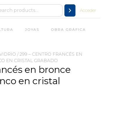
Acceder
LTURA
JOYAS
OBRA GRÁFICA
VIDRIO
/ 299 – CENTRO FRANCÉS EN
O EN CRISTAL GRABADO
ancés en bronce
co en cristal