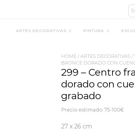
ARTES DECORATIVAS
PINTURA
ESCU
HOME
/
ARTES DECORATIVAS
/
BRONCE DORADO CON CUENC
299 – Centro fr
dorado con cuen
grabado
Precio estimado: 75-100€
27 x 26 cm