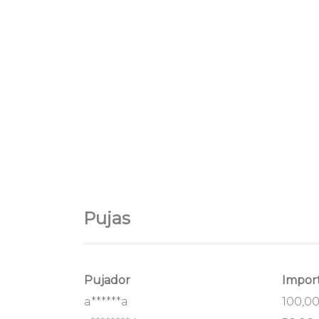
Pujas
Pujador
Impor
a******a
100,0