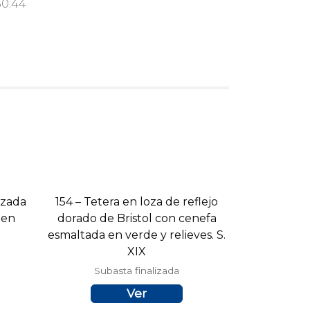
30:44
izada
154 – Tetera en loza de reflejo
 en
dorado de Bristol con cenefa
esmaltada en verde y relieves. S.
XIX
Subasta finalizada
Ver