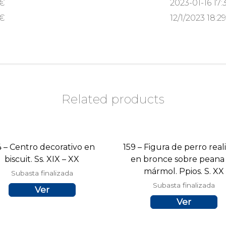
€
2023-01-16 17:
€
12/1/2023 18:29
Related products
4 – Centro decorativo en
159 – Figura de perro real
biscuit. Ss. XIX – XX
en bronce sobre peana
mármol. Ppios. S. XX
Subasta finalizada
Subasta finalizada
Ver
Ver