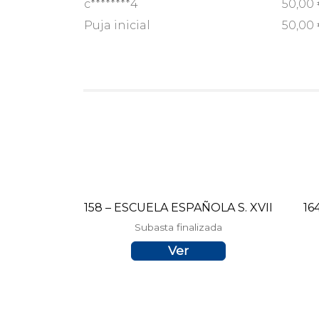
c********4
50,00
Puja inicial
50,00
158 – ESCUELA ESPAÑOLA S. XVII
16
Subasta finalizada
Ver