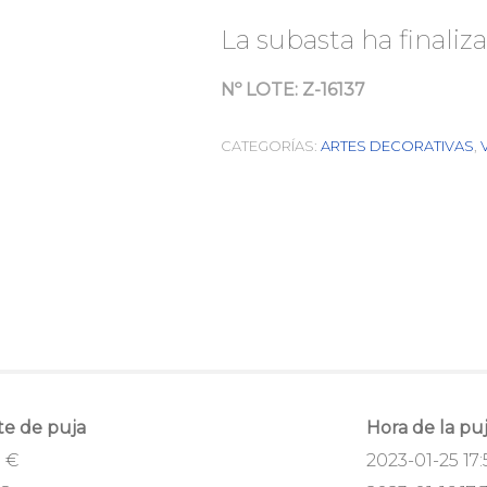
La subasta ha finaliz
Nº LOTE:
Z-16137
CATEGORÍAS:
ARTES DECORATIVAS
,
te de puja
Hora de la pu
0
€
2023-01-25 17: