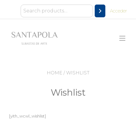
Ir
al
Acceder
contenido
Alt
nav
HOME
/ WISHLIST
Wishlist
[yith_wcwl_wishlist]