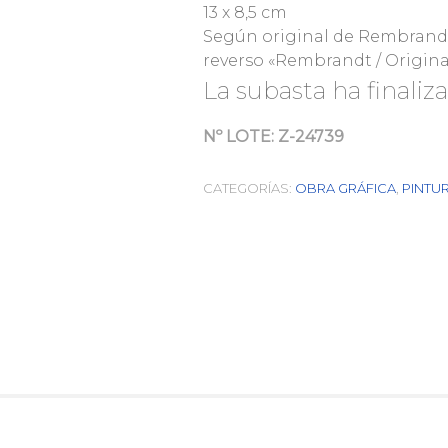
13 x 8,5 cm
Según original de Rembrandt, 
reverso «Rembrandt / Origina
La subasta ha finaliz
Nº LOTE:
Z-24739
CATEGORÍAS:
OBRA GRÁFICA
,
PINTU