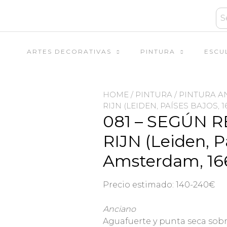
ARTES DECORATIVAS
PINTURA
ESCU
HOME
/
PINTURA
/
PINTURA A
RIJN (LEIDEN, PAÍSES BAJOS, 
081 – SEGÚN
RIJN (Leiden, P
Amsterdam, 16
Precio estimado: 140-240€
Anciano
Aguafuerte y punta seca sobr