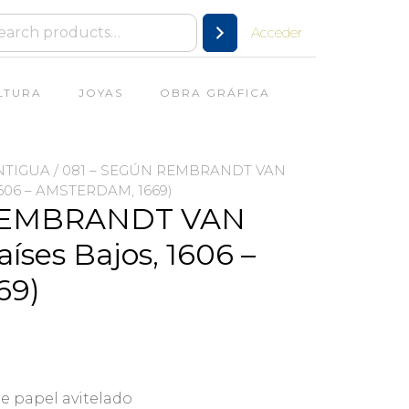
Acceder
LTURA
JOYAS
OBRA GRÁFICA
NTIGUA
/ 081 – SEGÚN REMBRANDT VAN
1606 – AMSTERDAM, 1669)
 REMBRANDT VAN
aíses Bajos, 1606 –
69)
e papel avitelado