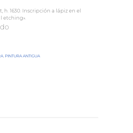
h. 1630. Inscripción a lápiz en el
l etching».
ado
RA
,
PINTURA ANTIGUA