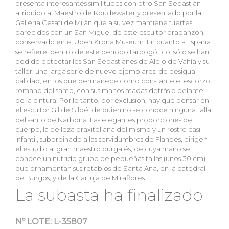
presenta interesantes similitudes con otro San Sebastián
atribuido al Maestro de Koudewater y presentado por la
Galleria Cesati de Milán que a su vez mantiene fuertes
parecidos con un San Miguel de este escultor brabanzón,
conservado en el Uden Krona Museum. En cuanto a España
se refiere, dentro de este período tardogótico, sólo se han
podido detectar los San Sebastianes de Alejo de Vahía y su
taller: una larga serie de nueve ejemplares, de desigual
calidad, en los que permanece como constante el escorzo
romano del santo, con sus manos atadas detrás o delante
de la cintura. Por lo tanto, por exclusión, hay que pensar en
el escultor Gil de Siloé, de quien no se conoce ninguna talla
del santo de Narbona. Las elegantes proporciones del
cuerpo, la belleza praxiteliana del mismo y un rostro casi
infantil, subordinado a las servidumbres de Flandes, dirigen
el estudio al gran maestro burgalés, de cuya mano se
conoce un nutrido grupo de pequeñas tallas (unos 30 cm)
que ornamentan sus retablos de Santa Ana, en la catedral
de Burgos, y de la Cartuja de Miraflores
La subasta ha finalizado
Nº LOTE:
L-35807