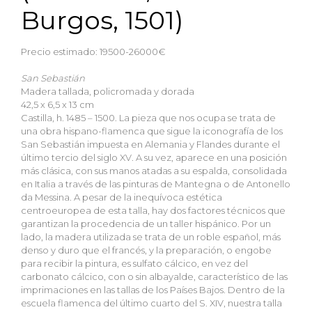
Burgos, 1501)
Precio estimado: 19500-26000€
San Sebastián
Madera tallada, policromada y dorada
42,5 x 6,5 x 13 cm
Castilla, h. 1485 – 1500. La pieza que nos ocupa se trata de
una obra hispano-flamenca que sigue la iconografía de los
San Sebastián impuesta en Alemania y Flandes durante el
último tercio del siglo XV. A su vez, aparece en una posición
más clásica, con sus manos atadas a su espalda, consolidada
en Italia a través de las pinturas de Mantegna o de Antonello
da Messina. A pesar de la inequívoca estética
centroeuropea de esta talla, hay dos factores técnicos que
garantizan la procedencia de un taller hispánico. Por un
lado, la madera utilizada se trata de un roble español, más
denso y duro que el francés, y la preparación, o engobe
para recibir la pintura, es sulfato cálcico, en vez del
carbonato cálcico, con o sin albayalde, característico de las
imprimaciones en las tallas de los Países Bajos. Dentro de la
escuela flamenca del último cuarto del S. XIV, nuestra talla