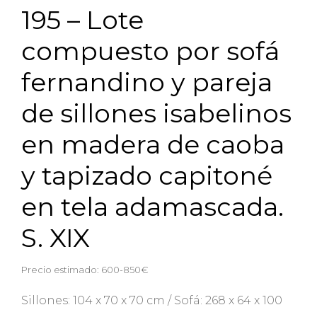
195 – Lote
compuesto por sofá
fernandino y pareja
de sillones isabelinos
en madera de caoba
y tapizado capitoné
en tela adamascada.
S. XIX
Precio estimado: 600-850€
Sillones: 104 x 70 x 70 cm / Sofá: 268 x 64 x 100