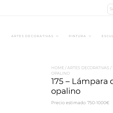
ARTES DECORATIVAS
PINTURA
ESCU
HOME
/
ARTES DECORATIVAS
/
OPALINO
175 – Lámpara d
opalino
Precio estimado: 750-1000€