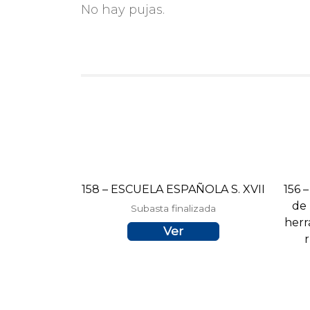
No hay pujas.
158 – ESCUELA ESPAÑOLA S. XVII
156 
de 
Subasta finalizada
herr
Ver
r