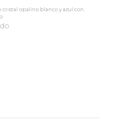
 y cristal opalino blanco y azul con
ro
ado