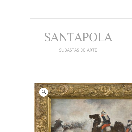
Ir
al
contenido
🔍