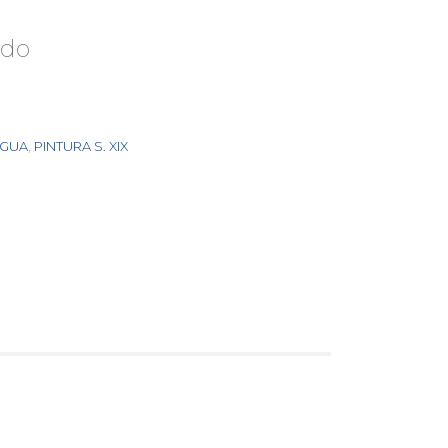
ado
IGUA
,
PINTURA S. XIX