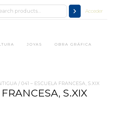
Acceder
LTURA
JOYAS
OBRA GRÁFICA
NTIGUA
/ 041 – ESCUELA FRANCESA, S.XIX
 FRANCESA, S.XIX